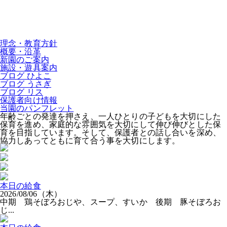
理念・教育方針
概要・沿革
新園のご案内
施設・遊具案内
ブログ ひよこ
ブログ うさぎ
ブログ リス
保護者向け情報
当園のパンフレット
年齢ごとの発達を押さえ、一人ひとりの子どもを大切にした
保育を進め、家庭的な雰囲気を大切にして伸び伸びとした保
育を目指しています。そして、保護者との話し合いを深め、
協力しあってともに育て合う事を大切にします。
本日の給食
2026/08/06（木）
中期 鶏そぼろおじや、スープ、すいか 後期 豚そぼろお
じ...