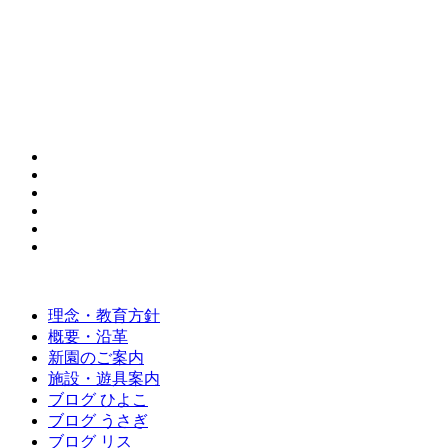
理念・教育方針
概要・沿革
新園のご案内
施設・遊具案内
ブログ ひよこ
ブログ うさぎ
ブログ リス